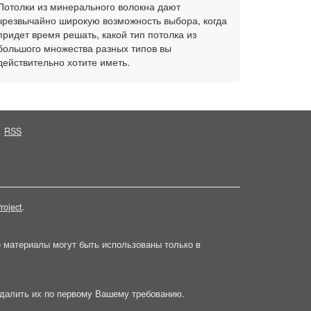
Потолки из минерального волокна дают
чрезвычайно широкую возможность выбора, когда
придет время решать, какой тип потолка из
большого множества разных типов вы
действительно хотите иметь.
RSS
roject
.
е материалы могут быть использованы только в
далить их по первому Вашему требованию.