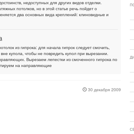
достоинств, недоступных для других видов отделки.
П
тяжных потолков, но в этой статье речь пойдет о
еняется два основных вида креплений: клиновидные и
а
потолок из гипрока: для начала гипрок следует смочить,
 вне купола, чтобы не повредить купол при вырезании.
Д
равляющих. Вырезаем лепестки из смоченного гипрока по
онтируем на направляющие
30 декабря 2009
С