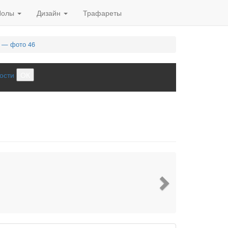
Полы
Дизайн
Трафареты
я — фото 46
ости
ОК
Next