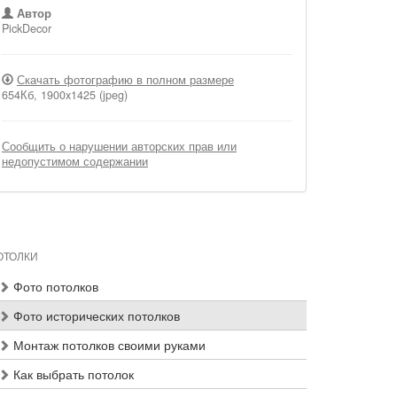
Автор
PickDecor
Скачать фотографию в полном размере
654Кб, 1900x1425 (jpeg)
Сообщить о нарушении авторских прав или
недопустимом содержании
ОТОЛКИ
Фото потолков
Фото исторических потолков
Монтаж потолков своими руками
Как выбрать потолок