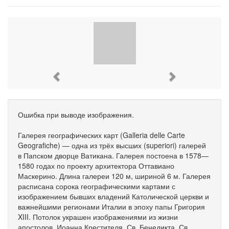
Previous
Next
Ошибка при выводе изображения.
Галерея географических карт (Galleria delle Carte
Geografiche) — одна из трёх высших (superiori) галерей
в Папском дворце Ватикана. Галерея постоена в 1578—
1580 годах по проекту архитектора Оттавиано
Маскерино. Длина галереи 120 м, шириной 6 м. Галерея
расписана сорока географическими картами с
изображением бывших владений Католической церкви и
важнейшими регионами Италии в эпоху папы Григория
XIII. Потолок украшен изображениями из жизни
апостолов, Иоанна Крестителя, Св. Бенедикта, Св.