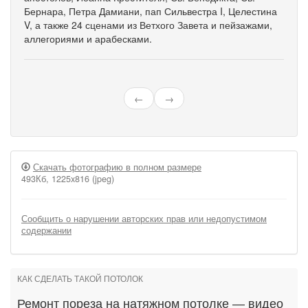
Бернара, Петра Дамиани, пап Сильвестра I, Целестина
V, а также 24 сценами из Ветхого Завета и пейзажами,
аллегориями и арабесками.
←
→
Скачать фотографию в полном размере
493Кб, 1225x816 (jpeg)
Сообщить о нарушении авторских прав или недопустимом
содержании
КАК СДЕЛАТЬ ТАКОЙ ПОТОЛОК
Ремонт пореза на натяжном потолке — видео