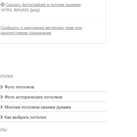
Скачать фотографию в полном размере
167Кб, 800x533 (jpeg)
Сообщить о нарушении авторских прав или
недопустимом содержании
ОТОЛКИ
Фото потолков
Фото исторических потолков
Монтаж потолков своими руками
Как выбрать потолок
ОЛЫ