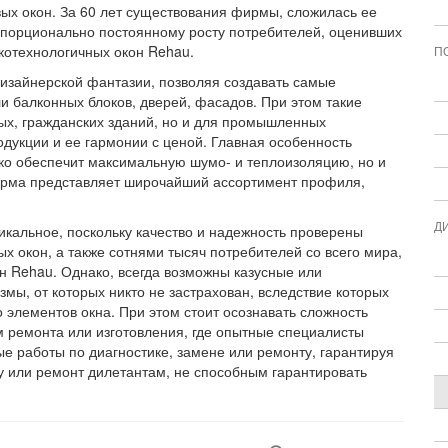
ых окон. За 60 лет существования фирмы, сложилась ее
ропорционально постоянному росту потребителей, оценивших
котехнологичных окон Rehau.
П
изайнерской фантазии, позволяя создавать самые
 балконных блоков, дверей, фасадов. При этом такие
лых, гражданских зданий, но и для промышленных
дукции и ее гармонии с ценой. Главная особенность
ко обеспечит максимальную шумо- и теплоизоляцию, но и
ирма представляет широчайший ассортимент профиля,
Д
икальное, поскольку качество и надежность проверены
х окон, а также сотнями тысяч потребителей со всего мира,
он Rehau. Однако, всегда возможны казусные или
мы, от которых никто не застрахован, вследствие которых
 элементов окна. При этом стоит осознавать сложность
 ремонта или изготовления, где опытные специалисты
е работы по диагностике, замене или ремонту, гарантируя
у или ремонт дилетантам, не способным гарантировать