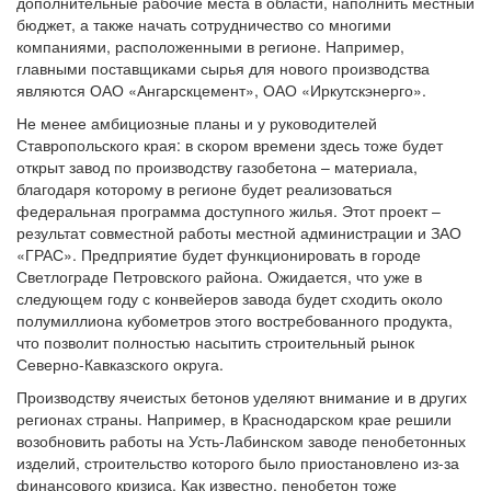
дополнительные рабочие места в области, наполнить местный
бюджет, а также начать сотрудничество со многими
компаниями, расположенными в регионе. Например,
главными поставщиками сырья для нового производства
являются ОАО «Ангарскцемент», ОАО «Иркутскэнерго».
Не менее амбициозные планы и у руководителей
Ставропольского края: в скором времени здесь тоже будет
открыт завод по производству газобетона – материала,
благодаря которому в регионе будет реализоваться
федеральная программа доступного жилья. Этот проект –
результат совместной работы местной администрации и ЗАО
«ГРАС». Предприятие будет функционировать в городе
Светлограде Петровского района. Ожидается, что уже в
следующем году с конвейеров завода будет сходить около
полумиллиона кубометров этого востребованного продукта,
что позволит полностью насытить строительный рынок
Северно-Кавказского округа.
Производству ячеистых бетонов уделяют внимание и в других
регионах страны. Например, в Краснодарском крае решили
возобновить работы на Усть-Лабинском заводе пенобетонных
изделий, строительство которого было приостановлено из-за
финансового кризиса. Как известно, пенобетон тоже