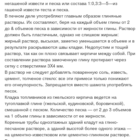
негашеной извести и песка или состава 1:0,3:3—5—из
гашеной извести-теста и песка.
В печном деле употребляют главным образом глиняные
растворы. Их составляют, беря на каждый объем глины от 2
до & объемов песка в зависимости от жирности глины. Раствор
должен быть пластичным, однако не слишком жирным:
жирный раствор, высыхая, заметно уменьшается в объеме и в
результате раскрываются швы кладки. Недопустим и тощий
раствор, так как он плохо связывает кирпичи между собой. При
составлении раствора замоченную глину протирают через
сетку с отверстиями 3X4 мм.
В раствор не следует добавлять поваренную соль, известь,
цемент, толченое стекло: все эти примеси только понижают
его огнеупорность. Запрещается вместо шамота употреблять
песок.
Кладка топливников из гжельского кирпича ведется на
тугоплавкой глине (гжельской, кудиновской, боровичской),
смешанной с песком. Количество песка — от 2 до 3 объемов
на 1 объем глины в зависимости от ее жирности.
Коренные трубы одноэтажных зданий кладут на глнно-
песчаном растворе, а зданий высотой более одного этажа —
на цементно-известковом или цементно-глиняном растворе.