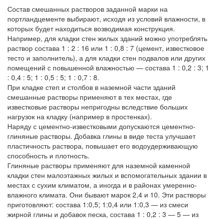
Состав смешанных растворов заданной марки на
портландцементе выбирают, исходя из условий влажности, в
которых будет находиться возводимая конструкция.
Например, для кладки стен жилых зданий можно употреблять
раствор состава 1 : 2 : 16 или 1 : 0,8 : 7 (цемент, известковое
тесто и заполнитель), а для кладки стен подвалов или других
помещений с повышенной влажностью — состава 1 : 0,2 : 3; 1
: 0,4 : 5; 1 : 0,5 : 5; 1 : 0,7 : 8.
При кладке степ и столбов в наземной части зданий
смешанные растворы применяют в тех местах, где
известковые растворы непригодны вследствие больших
нагрузок на кладку (например в простенках).
Наряду с цементно-известковыми допускаются цементно-
глиняные растворы. Добавка глины в виде теста улучшает
пластичность раствора, повышает его водоудерживающую
способность и плотность.
Глиняные растворы применяют для наземной каменной
кладки стен малоэтажных жилых и вспомогательных здании в
местах с сухим климатом, а иногда и в районах умеренно-
влажного климата. Они бывают марок 2,4 и 10. Эти растворы
приготовляют: состава 1:0,5; 1:0,4 или 1:0,3 — из смеси
жирной глины и добавок песка, состава 1 : 0,2 : 3 — 5 — из