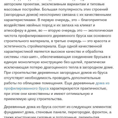
авторским проектам, эксклюзивным вариантам и типовые
массовые постройки. Большая популярность этих строений
(загородных домов) неоспоримо связана с их качественными
характеристиками. В первую очередь, это – благоприятное
воздействие хвойных пород и их запаха на климат и
атмосферу в доме, во — вторую очередь это — экологическая
чистота профилированного деревянного бруса как основного
строительного материала, в третью очередь — это красота и
эстетичность стройматериала. Еще одной качественной
характеристикой является высокое качество и обработка
системы «паз-шип», обеспечивающая соединение брусьев в
единую монолитную конструкцию без щелей, практически
исключающая потерю драгоценного тепла в загородном доме.
При строительстве деревянных загородных домов из бруса
отсутствует необходимость проводить дополнительные
работы по облицовке помещения. Еще деревянные
дома из
профилированного бруса
характеризуются практичностью,
при этом они качественны и имеют оптимальную и
приемлемую цену строительства.
Деревянные дома из бруса состоят из следующих элементов:
фундамент дома, стеновые панели, перегородки, фронтон, а
также конструкции силовые и потолочные, перекрытия,