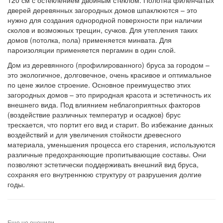
120 см с остеклением двойным стеклом. Полотна филенчатых
дверей деревянных загородных домов шпаклюются – это
нужно для создания однородной поверхности при наличии
сколов и возможных трещин, сучков. Для утепления таких
домов (потолка, пола) применяется минвата. Для
пароизоляции применяется пергамин в один слой.
Дом из деревянного (профилированного) бруса за городом –
это экологичное, долговечное, очень красивое и оптимальное
по цене жилое строение. Основное преимущество этих
загородных домов – это природная красота и эстетичность их
внешнего вида. Под влиянием неблагоприятных факторов
(воздействие различных температур и осадков) брус
трескается, что портит его вид и старит. Во избежание данных
воздействий и для увеличения стойкости древесного
материала, уменьшения процесса его старения, используются
различные предохраняющие пропитывающие составы. Они
позволяют эстетически поддерживать внешний вид бруса,
сохраняя его внутреннюю структуру от разрушения долгие
годы.
Еще не оценили