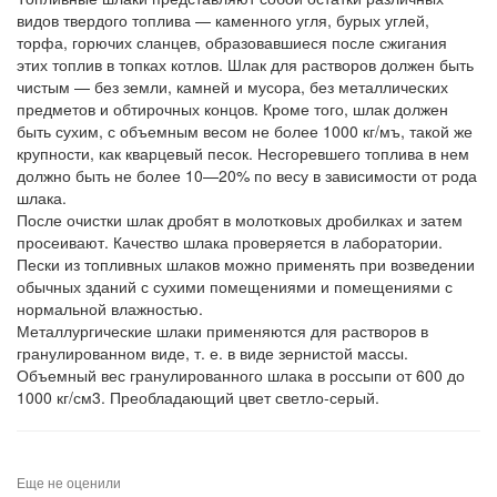
видов твердого топлива — каменного угля, бурых углей,
торфа, горючих сланцев, образовавшиеся после сжигания
этих топлив в топках котлов. Шлак для растворов должен быть
чистым — без земли, камней и мусора, без металлических
предметов и обтирочных концов. Кроме того, шлак должен
быть сухим, с объемным весом не более 1000 кг/мъ, такой же
крупности, как кварцевый песок. Несгоревшего топлива в нем
должно быть не более 10—20% по весу в зависимости от рода
шлака.
После очистки шлак дробят в молотковых дробилках и затем
просеивают. Качество шлака проверяется в лаборатории.
Пески из топливных шлаков можно применять при возведении
обычных зданий с сухими помещениями и помещениями с
нормальной влажностью.
Металлургические шлаки применяются для растворов в
гранулированном виде, т. е. в виде зернистой массы.
Объемный вес гранулированного шлака в россыпи от 600 до
1000 кг/см3. Преобладающий цвет светло-серый.
Еще не оценили