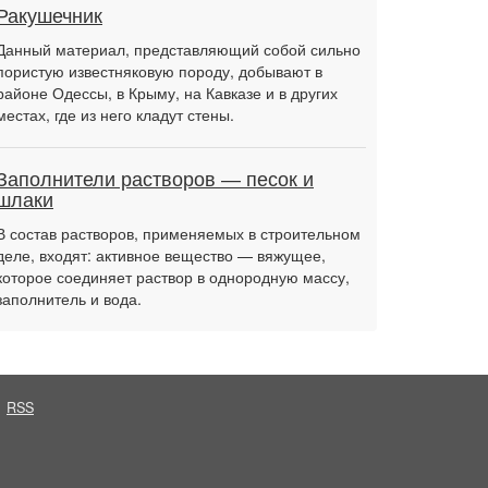
Ракушечник
Данный материал, представляющий собой сильно
пористую известняковую породу, добывают в
районе Одессы, в Крыму, на Кавказе и в других
местах, где из него кладут стены.
Заполнители растворов — песок и
шлаки
В состав растворов, применяемых в строительном
деле, входят: активное вещество — вяжущее,
которое соединяет раствор в однородную массу,
заполнитель и вода.
RSS