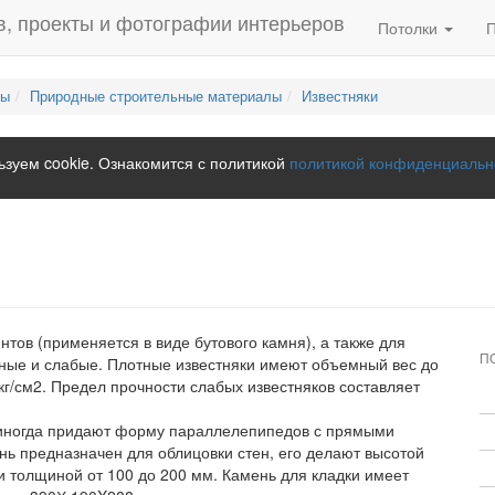
Потолки
лы
Природные строительные материалы
Известняки
зуем cookie. Ознакомится с политикой
политикой конфиденциальн
ов (применяется в виде бутового камня), а также для
П
тные и слабые. Плотные известняки имеют объемный вес до
кг/см2. Предел прочности слабых известняков составляет
, иногда придают форму параллелепипедов с прямыми
ь предназначен для облицовки стен, его делают высотой
 толщиной от 100 до 200 мм. Камень для кладки имеет