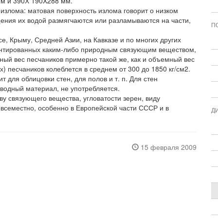
мм и 390Х 190X288 мм.
 излома: матовая поверхность излома говорит о низком
щения их водой размягчаются или разламываются на части,
П
е, Крыму, Средней Азии, на Кавказе и по многих других
ментированных каким-либо природным связующим веществом,
ый вес песчаников примерно такой же, как и объемный вес
х) песчаников колеблется в среднем от 300 до 1850 кг/см2.
для облицовки стен, для полов и т. п. Для стен
оводный материал, не употребляется.
ву связующего вещества, угловатости зерен, виду
всеместно, особенно в Европейской части СССР и в
Д
15 февраля 2009