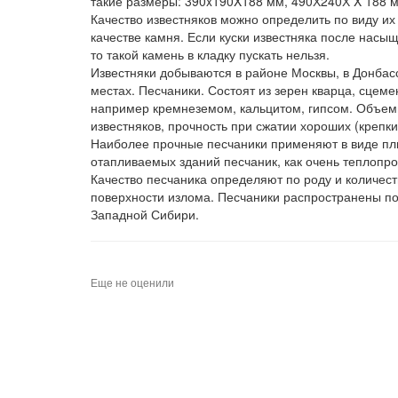
такие размеры: 390x190X188 мм, 490Х240Х X 188 
Качество известняков можно определить по виду их
качестве камня. Если куски известняка после насы
то такой камень в кладку пускать нельзя.
Известняки добываются в районе Москвы, в Донбасс
местах. Песчаники. Состоят из зерен кварца, сце
например кремнеземом, кальцитом, гипсом. Объемн
известняков, прочность при сжатии хороших (крепки
Наиболее прочные песчаники применяют в виде плит 
отапливаемых зданий песчаник, как очень теплопр
Качество песчаника определяют по роду и количест
поверхности излома. Песчаники распространены по
Западной Сибири.
Еще не оценили