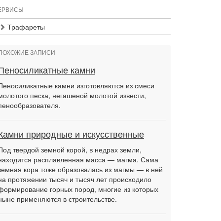
ЕРВИСЫ
Трафареты
ПОХОЖИЕ ЗАПИСИ
Пеносиликатные камни
Пеносиликатные камни изготовляются из смеси
молотого песка, негашеной молотой извести,
пенообразователя.
Камни природные и искусственные
Под твердой земной корой, в недрах земли,
находится расплавленная масса — магма. Сама
земная кора тоже образовалась из магмы — в ней
на протяжении тысяч и тысяч лет происходило
формирование горных пород, многие из которых
ныне применяются в строительстве.