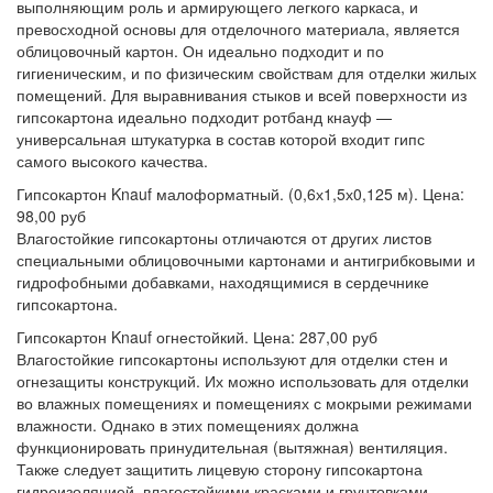
выполняющим роль и армирующего легкого каркаса, и
превосходной основы для отделочного материала, является
облицовочный картон. Он идеально подходит и по
гигиеническим, и по физическим свойствам для отделки жилых
помещений. Для выравнивания стыков и всей поверхности из
гипсокартона идеально подходит ротбанд кнауф —
универсальная штукатурка в состав которой входит гипс
самого высокого качества.
Гипсокартон Knauf малоформатный. (0,6х1,5х0,125 м). Цена:
98,00 руб
Влагостойкие гипсокартоны отличаются от других листов
специальными облицовочными картонами и антигрибковыми и
гидрофобными добавками, находящимися в сердечнике
гипсокартона.
Гипсокартон Knauf огнестойкий. Цена: 287,00 руб
Влагостойкие гипсокартоны используют для отделки стен и
огнезащиты конструкций. Их можно использовать для отделки
во влажных помещениях и помещениях с мокрыми режимами
влажности. Однако в этих помещениях должна
функционировать принудительная (вытяжная) вентиляция.
Также следует защитить лицевую сторону гипсокартона
гидроизоляцией, влагостойкими красками и грунтовками,