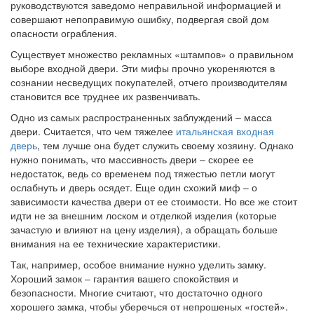
руководствуются заведомо неправильной информацией и
совершают непоправимую ошибку, подвергая свой дом
опасности ограбления.
Существует множество рекламных «штампов» о правильном
выборе входной двери. Эти мифы прочно укореняются в
сознании несведущих покупателей, отчего производителям
становится все труднее их развенчивать.
Одно из самых распространенных заблуждений – масса
двери. Считается, что чем тяжелее
итальянская входная
дверь
, тем лучше она будет служить своему хозяину. Однако
нужно понимать, что массивность двери – скорее ее
недостаток, ведь со временем под тяжестью петли могут
ослабнуть и дверь осядет. Еще один схожий миф – о
зависимости качества двери от ее стоимости. Но все же стоит
идти не за внешним лоском и отделкой изделия (которые
зачастую и влияют на цену изделия), а обращать больше
внимания на ее технические характеристики.
Так, например, особое внимание нужно уделить замку.
Хороший замок – гарантия вашего спокойствия и
безопасности. Многие считают, что достаточно одного
хорошего замка, чтобы уберечься от непрошеных «гостей».