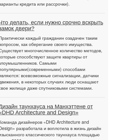
варианты кредита или рассрочки).
Что делать, если нужно срочно вскрыть
замок двери?
Практически каждый гражданин озадачен таким
вопросом, как оберегание своего имущества.
Существует многочисленное количество методов,
которые способствуют защите квартиры от
злоумышленников. Самыми
популярными(современными) способами
являются: всевозможные сигнализации, датчики
движения, в некоторых случаях люди оснащают
свое жилище даже спутниковыми системами.
Дизайн таунхауса на Манхэттене от
«DHD Architecture and Design»
Команда дизайнеров «DHD Architecture and
Design» разработала и воплотила в жизнь дизайн
изысканного классического таунхауса площадью