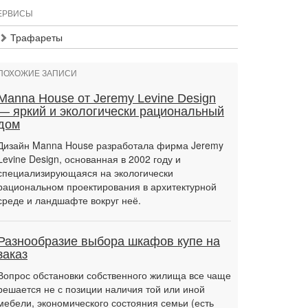
ЕРВИСЫ
Трафареты
ПОХОЖИЕ ЗАПИСИ
Manna House от Jeremy Levine Design
— яркий и экологически рациональный
дом
Дизайн Manna House разработала фирма Jeremy
Levine Design, основанная в 2002 году и
специализирующаяся на экологически
рациональном проектирования в архитектурной
среде и ландшафте вокруг неё.
Разнообразие выбора шкафов купе на
заказ
Вопрос обстановки собственного жилища все чаще
решается не с позиции наличия той или иной
мебели, экономического состояния семьи (есть