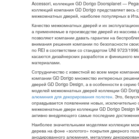
Accessori, коллекция GD Dorigo Doorsplanet — Pegas
коллекций компания GD Dorigo представляет весь 
межкомнатных дверей, наиболее популярных в Итал
Качество межкомнатных дверей и их эксплуатационн
а применяемые в производстве дверей из массива
позволяют компании давать гарантии на беспробл
внимания решения компании по безопасности свои
по REI в соответствии со стандартом UNI 9723/19
касаются дизайнерских разработок и финишного м
материалами.
Сотрудничество с известной во всем мире компанией
компании GD Dorigo множество интересных решени
дверей GD Dorigo Design, а в особенности в серию
моделей межкомнатных дверей коллекции GD Dorig
алюминия для декорирования полотен
. Это, безус
оправдывается появлением новых, исключительно 
межкомнатные двери коллекции GD Dorigo Design Ik
активно внедряющего самые последние достижения
Наиболее значительными моделями коллекции можно 
дерева на фоне «золотого» покрытия дверного полот
анодированного алюминия, металлику декорированных