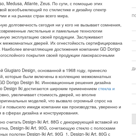
o, Medusa, Atlante, Zeus. По сути, с помощью этих
свой всеобъемлющий по стилистике и дизайну спектр
ии и на рынках стран всего мира.
П
ую долговечность сегодня ни у кого не вызывает сомнения,
 современные листельные и ламельные технологии
емную эксплуатацию своей продукции. Заслуживают
х межкомнатных дверей. Их огнестойкость сертифицирована
96. Наиболее впечатляющие достижения компании GD Dorigo
ногослойного покрытия своей продукции лакокрасочными
Д
 Giugiaro Design, основанной в 1968 году, принесло
й, которые были включены в коллекцию межкомнатных
 GD Dorigo Design Iki. Инновационные решения дизайна
o Design Iki достигаются широким применением
стекла и
ловно, увеличивает стоимость дверей, но вполне
оригинальных моделей, что вызвало огромный спрос на
i и повысило имидж компании как производства, уверенно и
 в сферах дизайна и конструирования.
считать Design-Iki Art. 88G с декорирующей вставкой из
на, Design-Iki Art. 90G, сочетающую стекло с полосками
 полотен Design-Iki Art. 90G_1, Design-Iki Art. 80G с