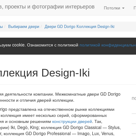
Потолки
лы
Выбираем двери
Двери GD Dorigo Коллекция Design-Iki
зуем cookie. Ознакомится с политикой
политикой конфиденциальн
лекция Design-Iki
ия деятельности компании. Межкомнатные двери GD Dorigo
П
енности и отличия дверей коллекции.
rigo представлена на отечественном рынке коллекциями
дая коллекция имеет несколько серий, сформированных
ния и основным решениям
конструкции дверей
. Так,
и) Iki, Degò, King; коллекция GD Dorigo Classical — Stylus,
er, коллекция GD Dorigo Professional — Imago, Lux, Venus,