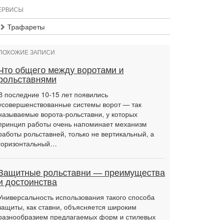
ЕРВИСЫ
Трафареты
ПОХОЖИЕ ЗАПИСИ
Что общего между воротами и
рольставнями
В последние 10-15 лет появились
усовершенствованные системы ворот — так
называемые ворота-рольставни, у которых
принцип работы очень напоминает механизм
работы рольставней, только не вертикальный, а
горизонтальный…
Защитные рольставни — преимущества
и достоинства
Универсальность использования такого способа
защиты, как ставни, объясняется широким
разнообразием предлагаемых форм и стилевых