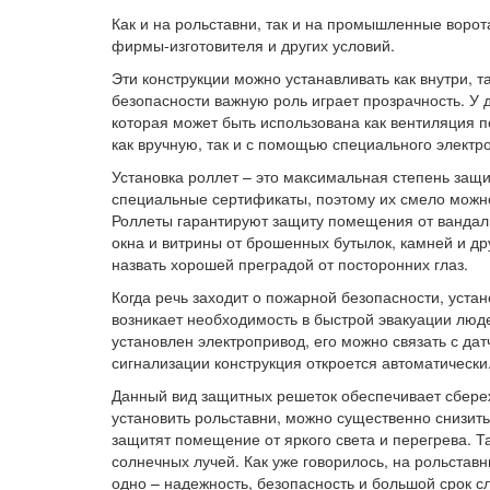
Как и на рольставни, так и на промышленные ворот
фирмы-изготовителя и других условий.
Эти конструкции можно устанавливать как внутри, 
безопасности важную роль играет прозрачность. У
которая может быть использована как вентиляция 
как вручную, так и с помощью специального электр
Установка роллет – это максимальная степень защ
специальные сертификаты, поэтому их смело можно 
Роллеты гарантируют защиту помещения от вандал
окна и витрины от брошенных бутылок, камней и др
назвать хорошей преградой от посторонних глаз.
Когда речь заходит о пожарной безопасности, уста
возникает необходимость в быстрой эвакуации люде
установлен электропривод, его можно связать с да
сигнализации конструкция откроется автоматически
Данный вид защитных решеток обеспечивает сбереж
установить рольставни, можно существенно снизить
защитят помещение от яркого света и перегрева. Т
солнечных лучей. Как уже говорилось, на рольстав
одно – надежность, безопасность и большой срок с