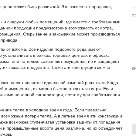
а цена может быть различной. Это зависит от продавца,
П
так и снаружи любых помещений, где вместе с требованиями
 данной продукции предусмотрена возможность осмотра,
помещения. Открывание и закрывание может производиться
опривода.
иты от взлома. Все изделия подобного рода имеют
устанавливать в банках, торговых центрах и офисах.
изма, они не только сохраняют имущество, но и защищают
угих тяжелых предметов. Также эти конструкции можно
Д
новка роллет является идеальной заменой решеткам. Когда
й и имущества, их можно быстро открыть изнутри. Если
тчиками пожарной сигнализации, поэтому при срабатывании
.
ение тепла в холодное время года. Если правильно
 возможные потери тепла. А в летнее время эти конструкции
акже возможна ступенчатая установка защиты от попадания
ни и промышленные ворота цена различна, но их объединяет
лужбы.