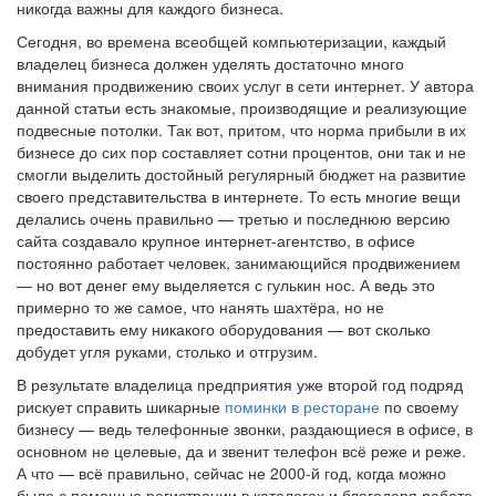
никогда важны для каждого бизнеса.
Сегодня, во времена всеобщей компьютеризации, каждый
владелец бизнеса должен уделять достаточно много
внимания продвижению своих услуг в сети интернет. У автора
данной статьи есть знакомые, производящие и реализующие
подвесные потолки. Так вот, притом, что норма прибыли в их
бизнесе до сих пор составляет сотни процентов, они так и не
смогли выделить достойный регулярный бюджет на развитие
своего представительства в интернете. То есть многие вещи
делались очень правильно — третью и последнюю версию
сайта создавало крупное интернет-агентство, в офисе
постоянно работает человек, занимающийся продвижением
— но вот денег ему выделяется с гулькин нос. А ведь это
примерно то же самое, что нанять шахтёра, но не
предоставить ему никакого оборудования — вот сколько
добудет угля руками, столько и отгрузим.
В результате владелица предприятия уже второй год подряд
рискует справить шикарные
поминки в ресторане
по своему
бизнесу — ведь телефонные звонки, раздающиеся в офисе, в
основном не целевые, да и звенит телефон всё реже и реже.
А что — всё правильно, сейчас не 2000-й год, когда можно
было с помощью регистрации в каталогах и благодаря работе