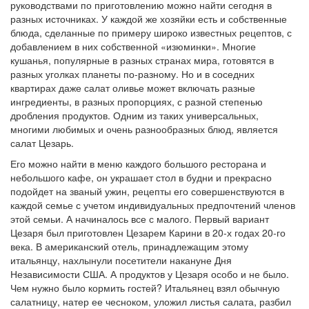
руководствами по приготовлению можно найти сегодня в
разных источниках. У каждой же хозяйки есть и собственные
блюда, сделанные по примеру широко известных рецептов, с
добавлением в них собственной «изюминки». Многие
кушанья, популярные в разных странах мира, готовятся в
разных уголках планеты по-разному. Но и в соседних
квартирах даже салат оливье может включать разные
ингредиенты, в разных пропорциях, с разной степенью
дробления продуктов. Одним из таких универсальных,
многими любимых и очень разнообразных блюд, является
салат Цезарь.
Его можно найти в меню каждого большого ресторана и
небольшого кафе, он украшает стол в будни и прекрасно
подойдет на званый ужин, рецепты его совершенствуются в
каждой семье с учетом индивидуальных предпочтений членов
этой семьи. А начиналось все с малого. Первый вариант
Цезаря был приготовлен Цезарем Карини в 20-х годах 20-го
века. В американский отель, принадлежащим этому
итальянцу, нахлынули посетители накануне Дня
Независимости США. А продуктов у Цезаря особо и не было.
Чем нужно было кормить гостей? Итальянец взял обычную
салатницу, натер ее чесноком, уложил листья салата, разбил