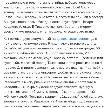
проваренные в течение минуты яйца, добавил оливковое
масло, сыр, гренки, лимонный сок и травы. Все! Салат,
вошедший в меню сотен тысяч ресторанов во всем мире под
названием «Цезарь», был готов. Посетители пришли в восторг.
Анчоусы появились в блюде с легкой руки брата Цезаря
Кардини, Алекса. В Тихуану, где жили братья, в скором
времени уже приезжали те, кто хотел отведать это яство.
Как рекомендует популярный на
цезарь салат рецепт
, для
приготовления нужно взять 6 яиц, пучок листового салата,
белый хлеб для приготовления гренок, 4 куриные грудки, 50 г
анчоусов, зубчик чеснока, 100 г оливкового масла, 200 г
сметаны, сыр Пармезан, соус Табаско, эстрагон (зеленый или
сушеный), молотый перец. Такое количество рассчитано на 4
порции. Для приготовления нужно круто отварить яйца, взбить
сметану с экстрагоном миксером, добавить в эту смесь часть
анчоусов, табаско, тертый Пармезан, чеснок и снова взбить.
Разложите в миску рваные салатные листья и поставьте в
холодильник, накрыв. Далее следует обжарить курицу в
оливковом масле (5 минут), потом обжарить нарезанный
кубиками хлеб. Посыпать курицу и обжаренный хлеб салатом,
заправить соусом. Разрезать на 4 части яйца и добавить их,
сыр и анчоусы в салат. Тщательно смешать все ингредиенты и