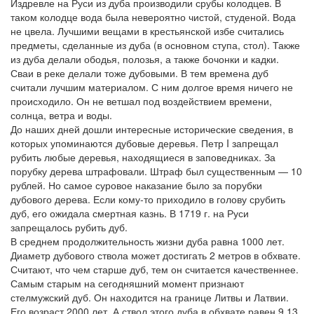
Издревле на Руси из дуба производили срубы колодцев. В
таком колодце вода была невероятно чистой, студеной. Вода
не цвела. Лучшими вещами в крестьянской избе считались
предметы, сделанные из дуба (в основном ступа, стол). Также
из дуба делали ободья, полозья, а также бочонки и кадки.
Сваи в реке делали тоже дубовыми. В тем времена дуб
считали лучшим материалом. С ним долгое время ничего не
происходило. Он не ветшал под воздействием времени,
солнца, ветра и воды.
До наших дней дошли интересные исторические сведения, в
которых упоминаются дубовые деревья. Петр I запрещал
рубить любые деревья, находящиеся в заповедниках. За
порубку дерева штрафовали. Штраф был существенным — 10
рублей. Но самое суровое наказание было за порубки
дубового дерева. Если кому-то приходило в голову срубить
дуб, его ожидала смертная казнь. В 1719 г. на Руси
запрещалось рубить дуб.
В среднем продолжительность жизни дуба равна 1000 лет.
Диаметр дубового ствола может достигать 2 метров в обхвате.
Считают, что чем старше дуб, тем он считается качественнее.
Самым старым на сегодняшний момент признают
стелмужский дуб. Он находится на границе Литвы и Латвии.
Его возраст 2000 лет. А ствол этого дуба в обхвате равен 9,13