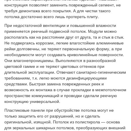
конструкция позволяет заменить поврежденный сегмент, не
требуя демонтажа всего покрытия. А для чистки такого
потолка достаточно всего лишь протереть плиту.
При недостаточной вентиляции и повышенной влажности
применяется реечный подвесной потолок. Модули можно
располагать как на расстоянии друг от друга, та и стык в стык.
Не подвергаясь коррозии, легкие влагостойкие алюминиевые
рейки долговечны, не теряют первоначальную форму, а при
необходимости могут создавать криволинейные поверхности.
Они влагонепроницаемы. Выполняются в разнообразной
цветовой гамме и не теряют цветовых оттенков при
длительной эксплуатации. Отвечают санитарно-гигиеническим
требованиям, т.к. легко моются дезинфицирующими
средствами. Быстрая замена поврежденных реек и
возможность их монтажа в случае прокладки в межпотолочном
пространстве коммуникаций и проводки сделали реечную
конструкцию универсальной.
Пластиковые панели при обустройстве потолка могут не
только защитить его от разрушений, но и сделать
оригинальной, изящной. Потолок из полистирола — основа
для зеркальных шикарных потолков, преобразующих внешний