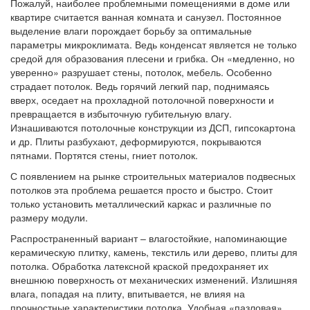
Пожалуй, наиболее проблемными помещениями в доме или
квартире считается ванная комната и санузел. Постоянное
выделение влаги порождает борьбу за оптимальные
параметры микроклимата. Ведь конденсат является не только
средой для образования плесени и грибка. Он «медленно, но
уверенно» разрушает стены, потолок, мебель. Особенно
страдает потолок. Ведь горячий легкий пар, поднимаясь
вверх, оседает на прохладной потолочной поверхности и
превращается в избыточную губительную влагу.
Изнашиваются потолочные конструкции из ДСП, гипсокартона
и др. Плиты разбухают, деформируются, покрываются
пятнами. Портятся стены, гниет потолок.
С появлением на рынке строительных материалов подвесных
потолков эта проблема решается просто и быстро. Стоит
только установить металлический каркас и различные по
размеру модули.
Распространенный вариант – влагостойкие, напоминающие
керамическую плитку, камень, текстиль или дерево, плиты для
потолка. Обработка латексной краской предохраняет их
внешнюю поверхность от механических изменений. Излишняя
влага, попадая на плиту, впитывается, не влияя на
прочностные характеристики потолка. Удобная «пазловая»