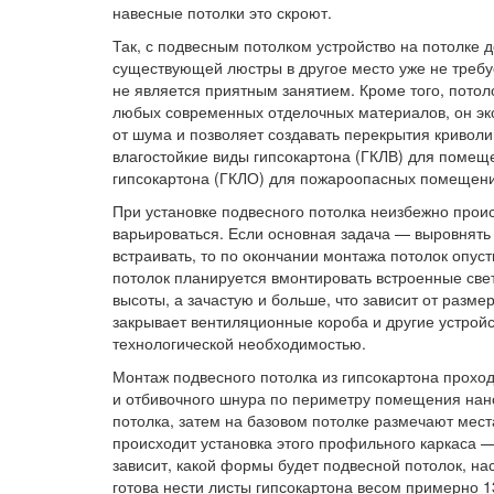
навесные потолки это скроют.
Так, с подвесным потолком устройство на потолке 
существующей люстры в другое место уже не требу
не является приятным занятием. Кроме того, потол
любых современных отделочных материалов, он эк
от шума и позволяет создавать перекрытия криво
влагостойкие виды гипсокартона (ГКЛВ) для помещ
гипсокартона (ГКЛО) для пожароопасных помещени
При установке подвесного потолка неизбежно проис
варьироваться. Если основная задача — выровнять 
встраивать, то по окончании монтажа потолок опуст
потолок планируется вмонтировать встроенные свет
высоты, а зачастую и больше, что зависит от размер
закрывает вентиляционные короба и другие устрой
технологической необходимостью.
Монтаж подвесного потолка из гипсокартона проход
и отбивочного шнура по периметру помещения нано
потолка, затем на базовом потолке размечают мес
происходит установка этого профильного каркаса —
зависит, какой формы будет подвесной потолок, на
готова нести листы гипсокартона весом примерно 13