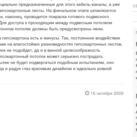
ециально предназначенные для этого кабель-каналы, а уже
С
 гипсокартонные листы. На финальном этапе шпаклюются
, наконец, проводится покраска готового подвесного
 Для доступа к проходящим между подвесным потолком
тонном потолке должны быть предусмотрены люки.
 гипсокартона есть и минусы. Так, постоянное воздействие
аже на влагостойких разновидностях гипсокартонных листов,
лок не подойдет, да и в ванной целесообразность
ипсокартонный потолок может серьезно пострадать
рытие не будет подвергаться подобным испытаниям, оно
ода и радуя глаз красивым дизайном и идеально ровной
16 октября 2009