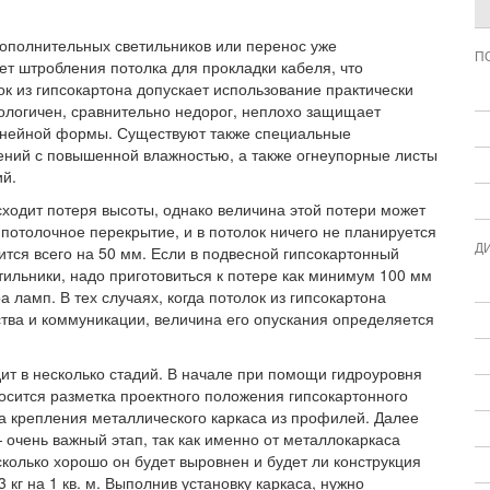
дополнительных светильников или перенос уже
П
ет штробления потолка для прокладки кабеля, что
ок из гипсокартона допускает использование практически
ологичен, сравнительно недорог, неплохо защищает
линейной формы. Существуют также специальные
ений с повышенной влажностью, а также огнеупорные листы
й.
ходит потеря высоты, однако величина этой потери может
потолочное перекрытие, и в потолок ничего не планируется
Д
ится всего на 50 мм. Если в подвесной гипсокартонный
ильники, надо приготовиться к потере как минимум 100 мм
а ламп. В тех случаях, когда потолок из гипсокартона
ства и коммуникации, величина его опускания определяется
ит в несколько стадий. В начале при помощи гидроуровня
сится разметка проектного положения гипсокартонного
та крепления металлического каркаса из профилей. Далее
 очень важный этап, так как именно от металлокаркаса
сколько хорошо он будет выровнен и будет ли конструкция
 кг на 1 кв. м. Выполнив установку каркаса, нужно