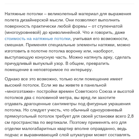
Натяжные потолки – великолепный материал для выражения
полета дизайнерской мысли. Они позволяют выполнить
поверхность практически любой формы – от ступенчатой
(многоуровневой) до криволинейной. Что и говорить, даже
стоимость на натяжные потолки
, учитывая его возможности,
смешная. Применяя специальные элементы натяжки, можно
изготовить в полотне потолка воронку или, наоборот,
выступающую конусную часть. Можно натянуть арку, сделать
причудливый выпуклый узор. В общем, превратить
помещение в неповторимое по интерьеру.
Однако все это возможно, только если помещение имеет
высокий потолок. Если же вы живете в панельной
«многоэтажке» постройки времен Советского Союза и высотой
потолков два с половиной метра, вы вряд ли захотите
отдавать драгоценные сантиметры под фигурные украшения
потолка. Но следует учесть, что обычный одноуровневый
прямоугольный потолок требует для своей установки всего 2,8
см пространства по вертикали. Поэтому применять его для
отделки малогабаритных квартир вполне оправданно, ведь
подчас и выравнивающий слой штукатурки может составлять