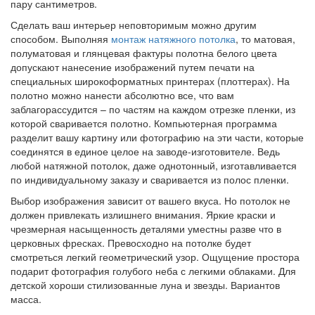
пару сантиметров.
Сделать ваш интерьер неповторимым можно другим
способом. Выполняя
монтаж натяжного потолка
, то матовая,
полуматовая и глянцевая фактуры полотна белого цвета
допускают нанесение изображений путем печати на
специальных широкоформатных принтерах (плоттерах). На
полотно можно нанести абсолютно все, что вам
заблагорассудится – по частям на каждом отрезке пленки, из
которой сваривается полотно. Компьютерная программа
разделит вашу картину или фотографию на эти части, которые
соединятся в единое целое на заводе-изготовителе. Ведь
любой натяжной потолок, даже однотонный, изготавливается
по индивидуальному заказу и сваривается из полос пленки.
Выбор изображения зависит от вашего вкуса. Но потолок не
должен привлекать излишнего внимания. Яркие краски и
чрезмерная насыщенность деталями уместны разве что в
церковных фресках. Превосходно на потолке будет
смотреться легкий геометрический узор. Ощущение простора
подарит фотография голубого неба с легкими облаками. Для
детской хороши стилизованные луна и звезды. Вариантов
масса.