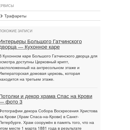
ЕРВИСЫ
Трафареты
ПОХОЖИЕ ЗАПИСИ
Интерьеры Большого Гатчинского
дворца — Кухонное каре
В Кухонном каре Большого Гатчинского дворца для
осмотра доступны Церковный крипт,
расположенный на антресольном этаже и
Императорская домовая церковь, которая
находится на третьем этаже.
Потолки и декор храма Спас на Крови
— фото 3
Фотографии декора Собора Воскресения Христова
на Крови (Храм Спаса-на-Крови) в Санкт-
Петербурге. Храм сооружён в память того, что на
этом месте 1 марта 1881 года в результате