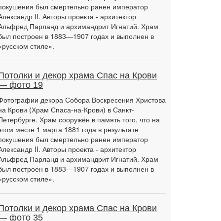
покушения был смертельно ранен император
Александр II. Авторы проекта - архитектор
Альфред Парланд и архимандрит Игнатий. Храм
был построен в 1883—1907 годах и выполнен в
«русском стиле».
Потолки и декор храма Спас на Крови
— фото 19
Фотографии декора Собора Воскресения Христова
на Крови (Храм Спаса-на-Крови) в Санкт-
Петербурге. Храм сооружён в память того, что на
этом месте 1 марта 1881 года в результате
покушения был смертельно ранен император
Александр II. Авторы проекта - архитектор
Альфред Парланд и архимандрит Игнатий. Храм
был построен в 1883—1907 годах и выполнен в
«русском стиле».
Потолки и декор храма Спас на Крови
— фото 35