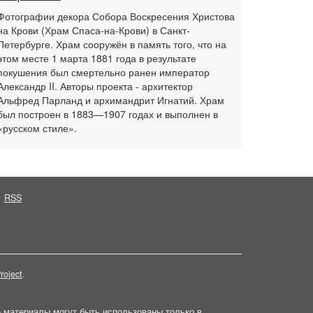
Фотографии декора Собора Воскресения Христова
на Крови (Храм Спаса-на-Крови) в Санкт-
Петербурге. Храм сооружён в память того, что на
этом месте 1 марта 1881 года в результате
покушения был смертельно ранен император
Александр II. Авторы проекта - архитектор
Альфред Парланд и архимандрит Игнатий. Храм
был построен в 1883—1907 годах и выполнен в
«русском стиле».
RSS
roject
.
е материалы могут быть использованы только в