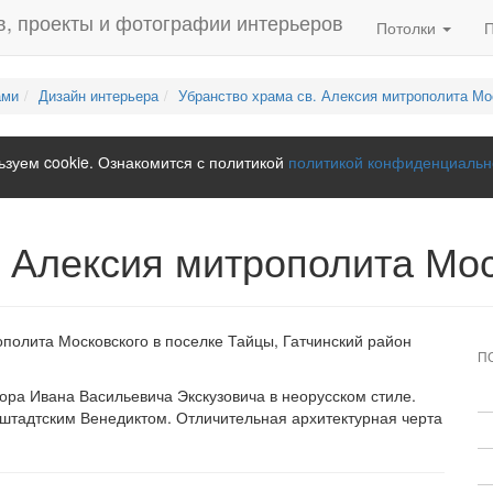
Потолки
ами
Дизайн интерьера
Убранство храма св. Алексия митрополита Мо
зуем cookie. Ознакомится с политикой
политикой конфиденциальн
. Алексия митрополита Мос
полита Московского в поселке Тайцы, Гатчинский район
П
тора Ивана Васильевича Экскузовича в неорусском стиле.
штадтским Венедиктом. Отличительная архитектурная черта