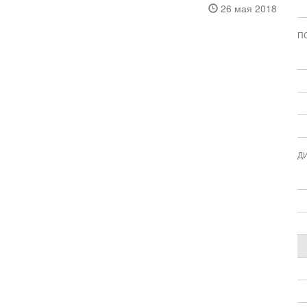
26 мая 2018
П
Д