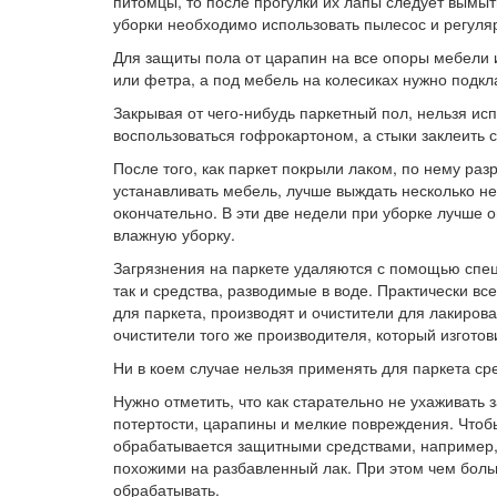
питомцы, то после прогулки их лапы следует вымыт
уборки необходимо использовать пылесос и регуля
Для защиты пола от царапин на все опоры мебели и
или фетра, а под мебель на колесиках нужно подк
Закрывая от чего-нибудь паркетный пол, нельзя ис
воспользоваться гофрокартоном, а стыки заклеить с
После того, как паркет покрыли лаком, по нему ра
устанавливать мебель, лучше выждать несколько не
окончательно. В эти две недели при уборке лучше 
влажную уборку.
Загрязнения на паркете удаляются с помощью специ
так и средства, разводимые в воде. Практически в
для паркета, производят и очистители для лакиров
очистители того же производителя, который изготов
Ни в коем случае нельзя применять для паркета сре
Нужно отметить, что как старательно не ухаживать
потертости, царапины и мелкие повреждения. Чтоб
обрабатывается защитными средствами, например,
похожими на разбавленный лак. При этом чем боль
обрабатывать.