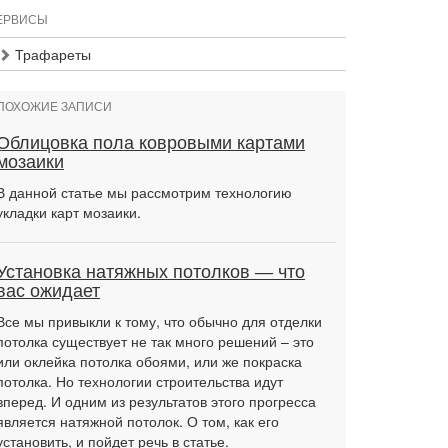
ЕРВИСЫ
Трафареты
ПОХОЖИЕ ЗАПИСИ
Облицовка пола ковровыми картами
мозаики
В данной статье мы рассмотрим технологию
укладки карт мозаики.
Установка натяжных потолков — что
вас ожидает
Все мы привыкли к тому, что обычно для отделки
потолка существует не так много решений – это
или оклейка потолка обоями, или же покраска
потолка. Но технологии строительства идут
вперед. И одним из результатов этого прогресса
является натяжной потолок. О том, как его
установить, и пойдет речь в статье.