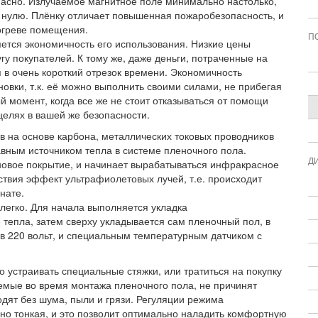
асно. Излучаемое магнитное поле минимально настолько,
м нулю. Плёнку отличает повышенная пожаробезопасность, и
огреве помещения.
П
ется экономичность его использования. Низкие цены
гу покупателей. К тому же, даже деньги, потраченные на
я в очень короткий отрезок времени. Экономичность
новки, т.к. её можно выполнить своими силами, не прибегая
 момент, когда все же не стоит отказываться от помощи
целях в вашей же безопасности.
в на основе карбона, металлических токовых проводников
вным источником тепла в системе пленочного пола.
Д
оновое покрытие, и начинает вырабатываться инфракрасное
твия эффект ультрафиолетовых лучей, т.е. происходит
нате.
легко. Для начала выполняется укладка
тепла, затем сверху укладывается сам пленочный пол, в
 в 220 вольт, и специальным температурным датчиком с
 устраивать специальные стяжки, или тратиться на покупку
емые во время монтажа пленочного пола, не причинят
одят без шума, пыли и грязи. Регуляции режима
ьно тонкая, и это позволит оптимально наладить комфортную