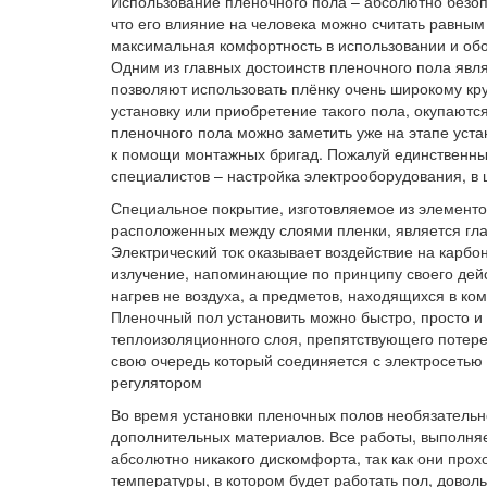
Использование пленочного пола – абсолютно безоп
что его влияние на человека можно считать равны
максимальная комфортность в использовании и об
Одним из главных достоинств пленочного пола явля
позволяют использовать плёнку очень широкому кру
установку или приобретение такого пола, окупаютс
пленочного пола можно заметить уже на этапе уста
к помощи монтажных бригад. Пожалуй единственный
специалистов – настройка электрооборудования, в 
Специальное покрытие, изготовляемое из элементо
расположенных между слоями пленки, является гла
Электрический ток оказывает воздействие на карб
излучение, напоминающие по принципу своего дейс
нагрев не воздуха, а предметов, находящихся в ком
Пленочный пол установить можно быстро, просто и 
теплоизоляционного слоя, препятствующего потере 
свою очередь который соединяется с электросетью
регулятором
Во время установки пленочных полов необязательно
дополнительных материалов. Все работы, выполня
абсолютно никакого дискомфорта, так как они прох
температуры, в котором будет работать пол, довол