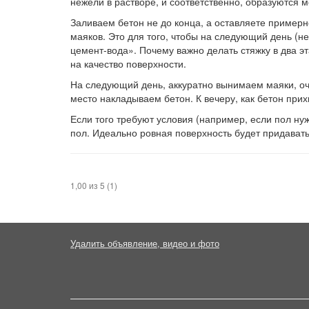
нежели в растворе, и соответственно, образуются 
Заливаем бетон не до конца, а оставляете примерн
маяков. Это для того, чтобы на следующий день (не
цемент-вода». Почему важно делать стяжку в два эт
на качество поверхности.
На следующий день, аккуратно вынимаем маяки, очи
место накладываем бетон. К вечеру, как бетон прих
Если того требуют условия (например, если пол ну
пол. Идеально ровная поверхность будет придават
1,00 из 5 (1)
Удалить объявление, видео и фото