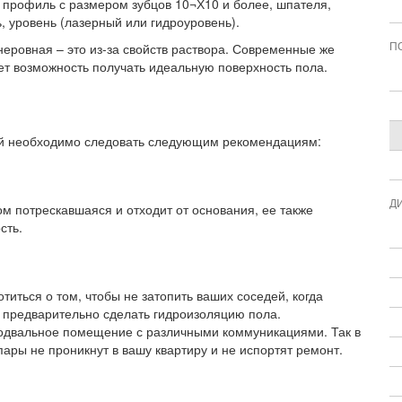
 профиль с размером зубцов 10¬Х10 и более, шпателя,
ь, уровень (лазерный или гидроуровень).
неровная – это из-за свойств раствора. Современные же
П
ет возможность получать идеальную поверхность пола.
той необходимо следовать следующим рекомендациям:
Д
м потрескавшаяся и отходит от основания, ее также
сть.
отиться о том, чтобы не затопить ваших соседей, когда
о предварительно сделать гидроизоляцию пола.
подвальное помещение с различными коммуникациями. Так в
пары не проникнут в вашу квартиру и не испортят ремонт.