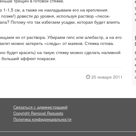
меньше трещин в готовой стяжке.
о 1-1,5 см, а также не накладываем его на крепления
 позже!) довести до уровня, используя раствор «песок-
апа? Потому что так избегаем усадки, которая будет влиять
щаем их от раствора. Убираем гипс или алебастр, а на его
ватит можно затереть «следы» от маяков. Стяжка готова.
жно будет красить) на такую стяжку можно сделать наливной
ь больший эффект покраски.
20 января 2011
Связаться с администрацией
Copyright Removal Requests
Политика конфиденциальности