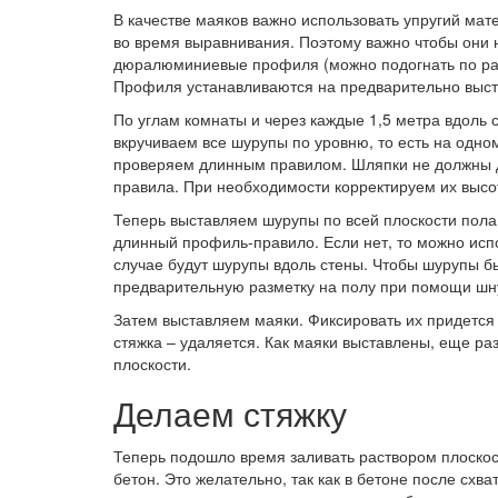
В качестве маяков важно использовать упругий мат
во время выравнивания. Поэтому важно чтобы они 
дюралюминиевые профиля (можно подогнать по раз
Профиля устанавливаются на предварительно выс
По углам комнаты и через каждые 1,5 метра вдоль 
вкручиваем все шурупы по уровню, то есть на одно
проверяем длинным правилом. Шляпки не должны да
правила. При необходимости корректируем их высо
Теперь выставляем шурупы по всей плоскости пола
длинный профиль-правило. Если нет, то можно исп
случае будут шурупы вдоль стены. Чтобы шурупы б
предварительную разметку на полу при помощи шну
Затем выставляем маяки. Фиксировать их придется н
стяжка – удаляется. Как маяки выставлены, еще ра
плоскости.
Делаем стяжку
Теперь подошло время заливать раствором плоскост
бетон. Это желательно, так как в бетоне после сх