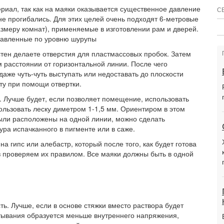
ериал, так как на маяки оказывается существенное давление
С
не прогибались. Для этих целей очень подходят 6-метровые
меру комнат), применяемые в изготовлении рам и дверей.
тавленные по уровню шурупы
стен делаете отверстия для пластмассовых пробок. Затем
м расстоянии от горизонтальной линии. После чего
же чуть-чуть выступать или недоставать до плоскости
ту при помощи отвертки.
. Лучше будет, если позволяет помещение, использовать
ользовать леску диметром 1-1,5 мм. Ориентиром в этом
ыли расположены на одной линии, можно сделать
ра испачканного в пигменте или в саже.
а гипс или алебастр, который после того, как будет готова
з проверяем их правилом. Все маяки должны быть в одной
ь. Лучше, если в основе стяжки вместо раствора будет
ватывания образуется меньше внутреннего напряжения,